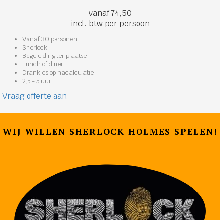
vanaf 74,50
incl. btw per persoon
Vanaf 30 personen
Sherlock
Begeleiding ter plaatse
Lunch of diner
Drankjes op nacalculatie
2,5 - 5 uur
Vraag offerte aan
WIJ WILLEN SHERLOCK HOLMES SPELEN!