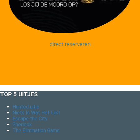
direct reserveren
TOP 5 UITJES
Hunted uitje
Niets Is Wat Het Lijkt
Escape the City
Sherlock
The Elimination Game