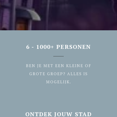
6 - 1000+ PERSONEN
BEN JE MET EEN KLEINE OF
GROTE GROEP? ALLES IS
MOGELIJK.
ONTDEK JOUW STAD