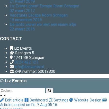
21 maart 2019
Liz Events opent Escape Room Schagen
02 maart 2017
Vacatures Escape Room Schagen
15 november 2016
De lente vieren we met een nieuw uitje
22 maart 2016
CONTACT
Liz Events
Rensgars 5
1741 BR
Schagen
0224 422 123
info@lizevents.nl
KvK nummer: 50012800
© Liz Events
Edit article
Dashboard
Settings
Website Design
Article cached on Fri. 7 Aug 05:16