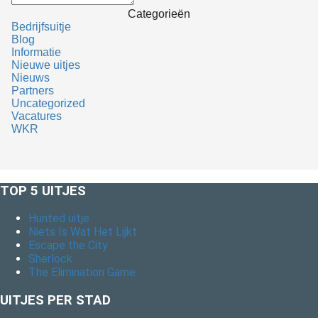
Categorieën
Bedrijfsuitje
Blog
Informatie
Nieuwe uitjes
Nieuws
Partners
Uncategorized
Vacatures
WKR
TOP 5 UITJES
Hunted uitje
Niets Is Wat Het Lijkt
Escape the City
Sherlock
The Elimination Game
UITJES PER STAD